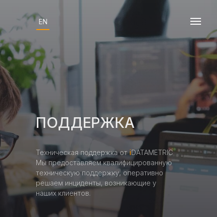
EN
ПОДДЕРЖКА
Техническая поддержка от
i
DATAMETRIC
Мы предоставляем квалифицированную
техническую поддержку, оперативно
решаем инциденты, возникающие у
наших клиентов.