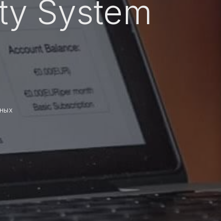
ity System
ных