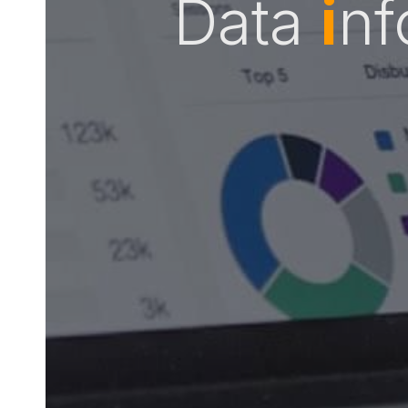
Data
i
nf