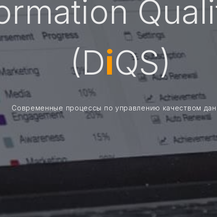
ormation Qual
(D
i
QS)
Современные процессы по управлению качеством дан